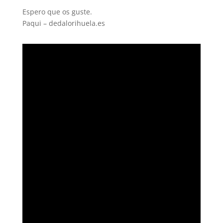
Espero que os guste.
Paqui – dedalorihuela.es