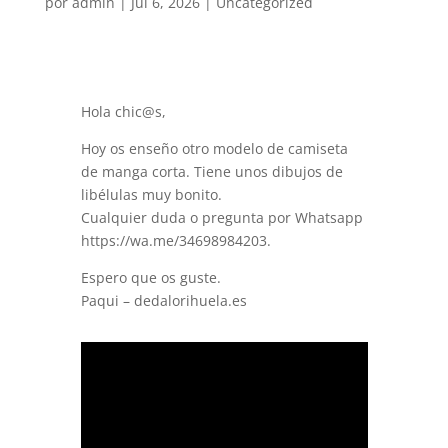
por
admin
|
Jul 6, 2026
|
Uncategorized
Hola chic@s,
Hoy os enseño otro modelo de camiseta
de manga corta. Tiene unos dibujos de
libélulas muy bonito.
Cualquier duda o pregunta por Whatsapp
https://wa.me/34698984203.
Espero que os guste.
Paqui – dedalorihuela.es