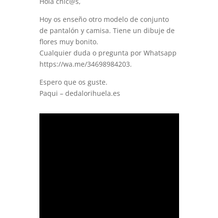
Hola chic@s,
Hoy os enseño otro modelo de conjunto
de pantalón y camisa. Tiene un dibuje de
flores muy bonito.
Cualquier duda o pregunta por Whatsapp
https://wa.me/34698984203.
Espero que os guste.
Paqui – dedalorihuela.es