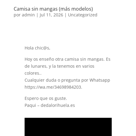
Camisa sin mangas (más modelos)
por
admin
|
Jul 11, 2026
|
Uncategorized
Hola chic@s,
Hoy os enseño otra camisa sin mangas. Es
de lunares, y la tenemos en varios
colores..
Cualquier duda o pregunta por Whatsapp
https://wa.me/34698984203.
Espero que os guste.
Paqui – dedalorihuela.es