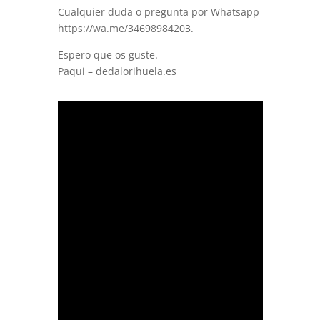
Cualquier duda o pregunta por Whatsapp
https://wa.me/34698984203.
Espero que os guste.
Paqui – dedalorihuela.es