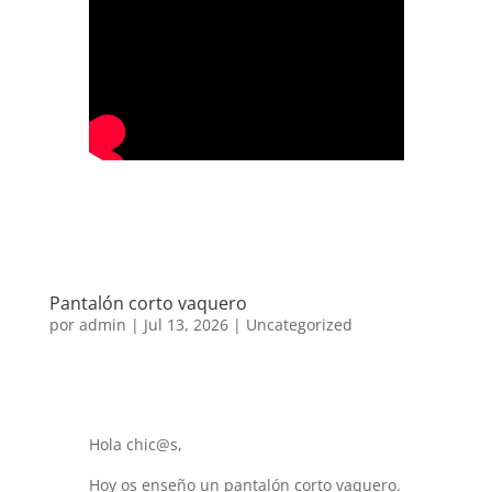
Pantalón corto vaquero
por
admin
|
Jul 13, 2026
|
Uncategorized
Hola chic@s,
Hoy os enseño un pantalón corto vaquero.