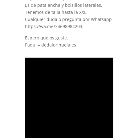
Es de pata ancha y bolsillos laterales.
Tenemos de talla hasta la XXL.
Cualquier duda o pregunta por Whatsapp
https://wa.me/34698984203.
Espero que os guste.
Paqui – dedalorihuela.es