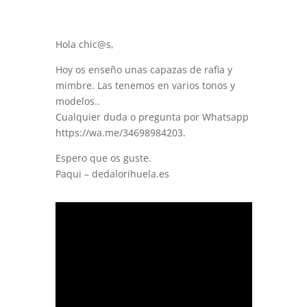
Hola chic@s,
Hoy os enseño unas capazas de rafia y
mimbre. Las tenemos en varios tonos y
modelos..
Cualquier duda o pregunta por Whatsapp
https://wa.me/34698984203.
Espero que os guste.
Paqui – dedalorihuela.es