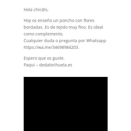
Hola chic@s,
Hoy os enseño un poncho con flores
bordadas. Es de tejido muy fino. Es ideal
como complemento.
Cualquier duda o pregunta por Whatsapp
https://wa.me/34698984203.
Espero que os guste.
Paqui – dedalorihuela.es