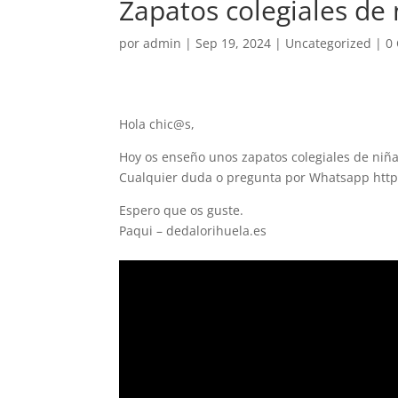
Zapatos colegiales de 
por
admin
|
Sep 19, 2024
|
Uncategorized
|
0
Hola chic@s,
Hoy os enseño unos zapatos colegiales de niña
Cualquier duda o pregunta por Whatsapp htt
Espero que os guste.
Paqui – dedalorihuela.es