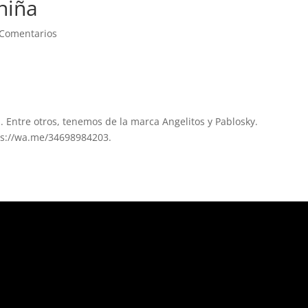
niña
 Comentarios
. Entre otros, tenemos de la marca Angelitos y Pablosky.
ps://wa.me/34698984203.