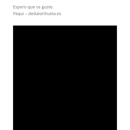
Espero que os guste.
Paqui – dedalorihuela.es