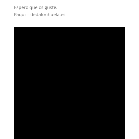
Espero que os guste.
Paqui – dedalorihuela.es