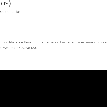
os)
 Comentarios
 un dibujo de flores con lentejuelas. Las tenemos en varios colore
ps://wa.me/34698984203.