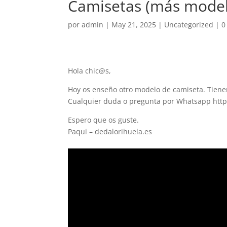
Camisetas (más model
por
admin
|
May 21, 2025
|
Uncategorized
|
0
Hola chic@s,
Hoy os enseño otro modelo de camiseta. Tienen
Cualquier duda o pregunta por Whatsapp htt
Espero que os guste.
Paqui – dedalorihuela.es