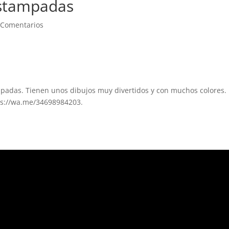
estampadas
 Comentarios
padas. Tienen unos dibujos muy divertidos y con muchos colores.
ps://wa.me/34698984203.