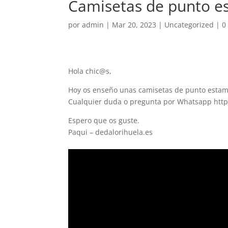
Camisetas de punto 
por
admin
|
Mar 20, 2023
|
Uncategorized
|
0
Hola chic@s,
Hoy os enseño unas camisetas de punto estam
Cualquier duda o pregunta por Whatsapp htt
Espero que os guste.
Paqui – dedalorihuela.es